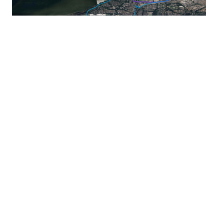
Dag 4: vrijdag
Bekijk vrijdag route
Onze zilveren
sponsoren